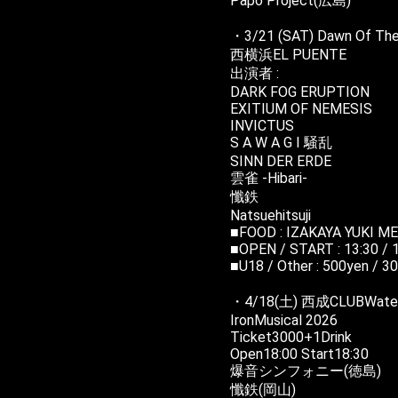
Papo Project(広島)
・3/21 (SAT) Dawn Of The
西横浜EL PUENTE
出演者 :
DARK FOG ERUPTION
EXITIUM OF NEMESIS
INVICTUS
S A W A G I 騒乱
SINN DER ERDE
雲雀 -Hibari-
懺鉄
Natsuehitsuji
■FOOD : IZAKAYA YUKI M
■OPEN / START : 13:30 / 
■U18 / Other : 500yen / 
・4/18(土) 西成CLUBWate
IronMusical 2026
Ticket3000+1Drink
Open18:00 Start18:30
爆音シンフォニー(徳島)
懺鉄(岡山)