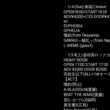
・1/4 (Sun) 南堀江knave
OPEN18:00/START18:30
ADV¥4,000+(1D) DOOR¥4,
w/
EUPHOBIA
OPHELIA
懺鉄(from Okayama)
SAWAGI～騒乱～(from Nag
L-MEME-(guest)
・1/24(土) @岩国ロッ
HEAVY REIGN
OPEN 17:00 START 17:30
ADV ¥2000 DOOR ¥2500
高校生以下(ALL+1drオー
【ACT】
懺鉄(岡山)
A-BLAZEGUN(愛媛)
BEAT THE WAKE(愛媛)
雷(いかづち)(福岡)
廣支魔Ⅱ(広島)