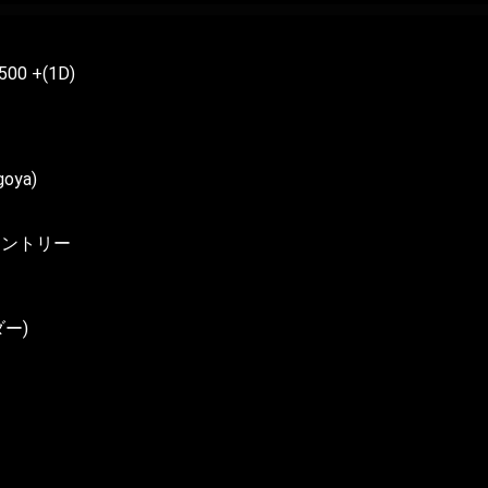
500 +(1D)
oya)
クカントリー
ダー)