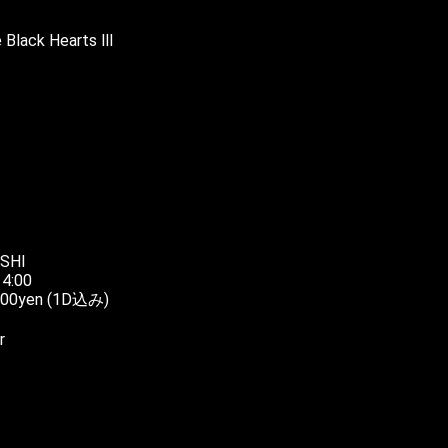
 Black Hearts Ⅲ
ESHI
14:00
3000yen (1D込み)
r