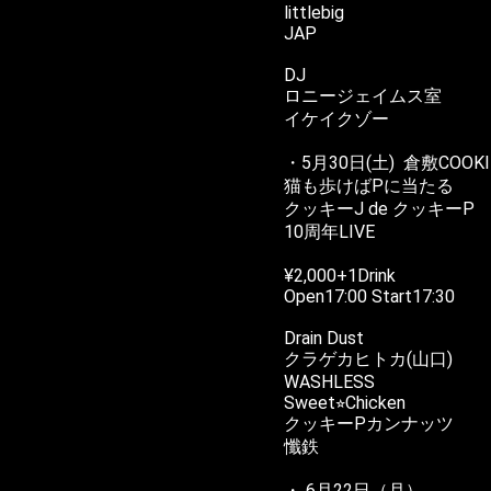
littlebig
JAP
DJ
ロニージェイムス室
イケイクゾー
・5月30日(土) 倉敷COOKIE
猫も歩けばPに当たる
クッキーJ de クッキーP
10周年LIVE
¥2,000+1Drink
Open17:00 Start17:30
Drain Dust
クラゲカヒトカ(山口)
WASHLESS
Sweet⭐︎Chicken
クッキーPカンナッツ
懺鉄
・ 6月22日（月）