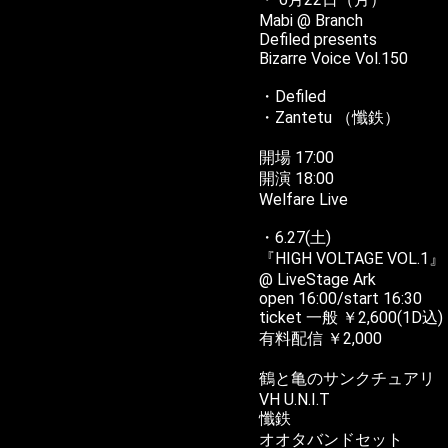
Mabi @ Branch
Defiled presents
Bizarre Voice Vol.150
・Defiled
・Zantetu （懺鉄）
開場 17:00
開演 18:00
Welfare Live
・6.27(土)
『HIGH VOLTAGE VOL.1』
@ LiveStage Ark
open 16:00/start 16:30
ticket 一般 ￥2,600(1D込)
有料配信 ￥2,000
鶴と亀のサンクチュアリ
VH U.N.I.T
懺鉄
オオタバンドセット